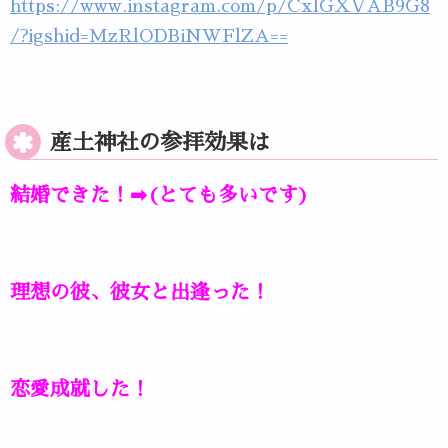
https://www.instagram.com/p/CxlGXVAB9G8
/?igshid=MzRlODBiNWFlZA==
産土神社の参拝効果は
結婚できた！➡(とても多いです)
理想の彼、彼女と出逢った！
恋愛成就した！