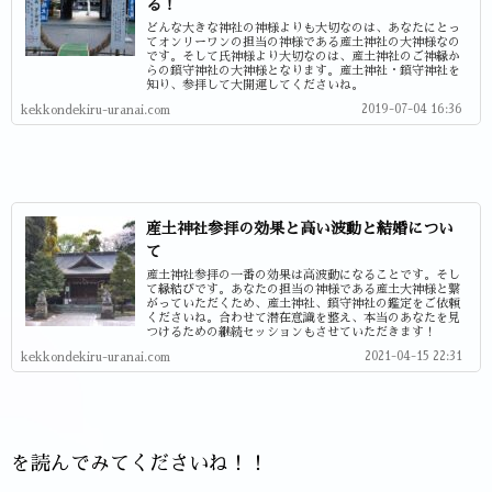
る！
どんな大きな神社の神様よりも大切なのは、あなたにとっ
てオンリーワンの担当の神様である産土神社の大神様なの
です。そして氏神様より大切なのは、産土神社のご神縁か
らの鎮守神社の大神様となります。産土神社・鎮守神社を
知り、参拝して大開運してくださいね。
2019-07-04 16:36
kekkondekiru-uranai.com
産土神社参拝の効果と高い波動と結婚につい
て
産土神社参拝の一番の効果は高波動になることです。そし
て縁結びです。あなたの担当の神様である産土大神様と繋
がっていただくため、産土神社、鎮守神社の鑑定をご依頼
くださいね。合わせて潜在意識を整え、本当のあなたを見
つけるための継続セッションもさせていただきます！
2021-04-15 22:31
kekkondekiru-uranai.com
を読んでみてくださいね！！