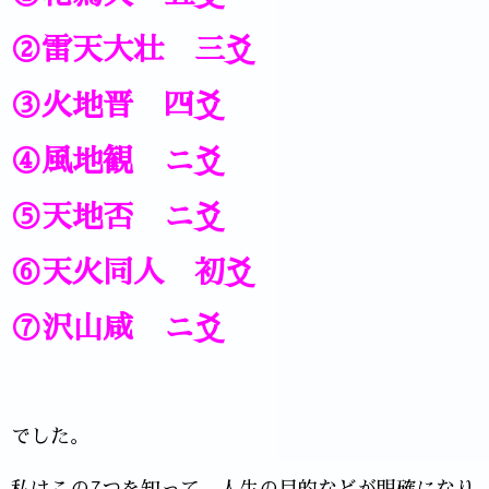
②雷天大壮 三爻
③火地晋 四爻
④風地観 ニ爻
⑤天地否 ニ爻
⑥天火同人 初爻
⑦沢山咸 ニ爻
でした。
私はこの7つを知って、人生の目的などが明確になり