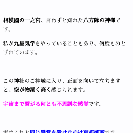
相模國の一之宮
、言わずと知れた
八方除の神様
で
す。
私が
九星気学
をやっていることもあり、何度もおと
ずれています。
この神社のご神域に入り、正面を向いて立ちます
と、
空が物凄く高く
感じられます。
宇宙まで繋がる何とも不思議な感覚
です。
実はこれと
同じ感覚を受けたのは京都御所
です。