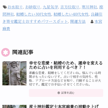
お水取り
,
お砂取り
,
九星気学
,
吉方位取り
,
寒川神社
,
座
間神社
,
結婚したい30代女性
,
結婚したい40代女性
,
良縁引
き寄せ鑑定士おすすめパワースポット
,
開運方法
本宮
麻貴
関連記事
幸せな恋愛・結婚のため、運命を変える
ために占いを利用するべき？！
素敵な恋愛、結婚をしてくださいね。悩んでいる時
間がもったいないです。占いで相手の気持ち、性
格、アプローチ方法などを知り、行動することが大
切です。鑑定でお手伝いさせてくださいね。
記事を読む
産土神社鑑定士本宮麻貴の波動を上げ