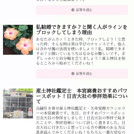
記事を読む
私結婚できますか？と聞く人がラインを
ブロックしてしまう理由
あなたがムカッ！ときた時、ブロックしよう！と思
った時、そんな時は実は学びのチャンスです。他人
は合わせ鏡の法則を使いましょう！私、結婚できま
すか？と聞いているうちはなかなか難しいです。ま
ずしっかりと自分軸を立てましょう！産土神社を知
るところから始めてくださいね！
記事を読む
産土神社鑑定士 本宮麻貴おすすめパワ
ースポット！日吉大社の参拝効果につい
て
良縁引き寄せ産土神社鑑定士・天命覚醒カウンセラ
ーの本宮麻貴です。先日、おすすめパワースポット
日吉大社の参拝をしました！日吉大社の参拝で起き
たことや、参拝効果について詳しく書きました。日
吉大社に行きたいと思っている方や興味のある方は
是非読んでみてくださいね！もちろん一番大切なの