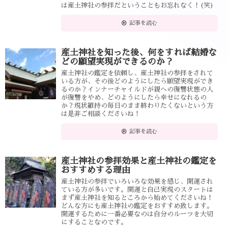
は産土神社の参拝だということもお忘れなく！(笑)
記事を読む
産土神社を知った後、何をすれば結婚な
どの願望実現ができるのか？
産土神社の鑑定を依頼し、産土神社の参拝をされて
いる方が、その後どのようにしたら願望実現ができ
るのか？インナーチャイルドが親への復讐状態の人
が復讐をやめ、どのようにしたら幸せになれるの
か？現状維持の毎日のまま終わりたくないという方
は是非ご相談くださいね！
記事を読む
産土神社の参拝効果と産土神社の鑑定を
おすすめする理由
産土神社の参拝でいろいろな効果を感じ、開運され
ている方が多いです。開運と自己実現のスタートは
まず産土神社を知るところから始めてくださいね！
どんな方にも産土神社の鑑定をおすすめ致します。
開運するために一番必要なのは自分のルーツを大切
にすることなのです。