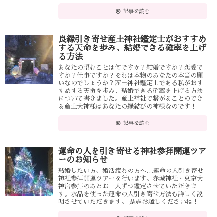
記事を読む
良縁引き寄せ産土神社鑑定士がおすすめ
する天命を歩み、結婚できる確率を上げ
る方法
あなたの望むことは何ですか？結婚ですか？恋愛で
すか？仕事ですか？それは本物のあなたの本当の願
いなのでしょうか？産土神社鑑定士である私がおす
すめする天命を歩み、結婚できる確率を上げる方法
について書きました。産土神社で繋がることのでき
る産土大神様はあなたの縁結びの神様なのです！
記事を読む
運命の人を引き寄せる神社参拝開運ツア
ーのお知らせ
結婚したい方、婚活疲れの方へ…運命の人引き寄せ
神社参拝開運ツアーを行います。赤城神社・東京大
神宮参拝のあとお一人ずつ鑑定させていただきま
す。水晶を使った運命の人引き寄せ方法も詳しく説
明させていただきます。 是非お越しくださいね！