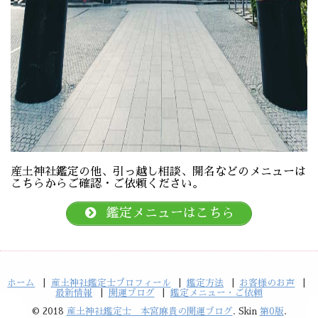
産土神社鑑定の他、引っ越し相談、開名などのメニューは
こちらからご確認・ご依頼ください。
鑑定メニューはこちら
ホーム
産土神社鑑定士プロフィール
鑑定方法
お客様のお声
最新情報
開運ブログ
鑑定メニュー・ご依頼
© 2018
産土神社鑑定士 本宮麻貴の開運ブログ
. Skin
第0版
.