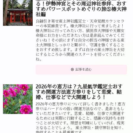
る！伊勢神宮とその周辺神社参拝、おす
すめパワースポットめぐりの旅⑤椿大神
社編
良縁引き寄せ産土神社鑑定士・天命覚醒カウンセラ
ーの本宮麻貴です。椿大神社に行って来ましたよ！
椿大神社に行ってみたい方、猿田彦大神様や天鈿女
命様にお力をいただきたい方は是非読んでみてくだ
さいね！その前にまずは自分の担当の神様である産
土大神様としっかりと繋がり、守護を強くすること
をおすすめ致します。まずは自分の産土神社を大切
にするところから開運のスタートを切ってください
ね。
記事を読む
2026年の恵方は？九星氣学鑑定士おす
すめ開運方法恵方参りをして恋愛、結
婚、仕事などで大開運しよう！
2026年の恵方参りについて詳しく書きました！恵方
参りはハードルの低い開運方法なので、是非ともし
ていただきたいです。恋愛、結婚、仕事で大開運す
るためには実際に行動すること、感謝の気持ちを持
つことが大切です。理想を明確にしていけば、現実
となることでしょう。 産土神社・鎮守神社を知り、
参拝することも最重要です。