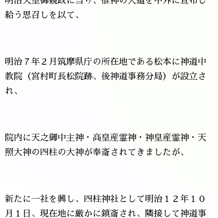
明治天皇御親政に当り、惟神の大道を中外に宣布し
給う思召しを以て、
明治７年２月筑摩県庁の所在地である松本に神道中
教院（宮村町長松院跡、後神道事務分局）が設立さ
れ、
院内に天之御中主神・高皇産霊神・神皇産霊神・天
照大神の四柱の大神が奉斎されてきましたが、
新たに一社を興し、四柱神社として明治１２年１０
月１日、現在地に厳かに鎮斎され、隣接して神道事