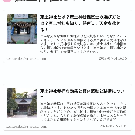
産土神社とは？産土神社鑑定士の選び方と
は？産土神社を知り、開運し、天命を生き
る！
どんな大きな神社の神様よりも大切なのは、あなたにとっ
てオンリーワンの担当の神様である産土神社の大神様なの
です。そして氏神様より大切なのは、産土神社のご神縁か
らの鎮守神社の大神様となります。産土神社・鎮守神社を
知り、参拝して大開運してくださいね。
2019-07-04 16:36
kekkondekiru-uranai.com
産土神社参拝の効果と高い波動と結婚につい
て
産土神社参拝の一番の効果は高波動になることです。そし
て縁結びです。あなたの担当の神様である産土大神様と繋
がっていただくため、産土神社、鎮守神社の鑑定をご依頼
くださいね。合わせて潜在意識を整え、本当のあなたを見
つけるための継続セッションもさせていただきます！
2021-04-15 22:31
kekkondekiru-uranai.com