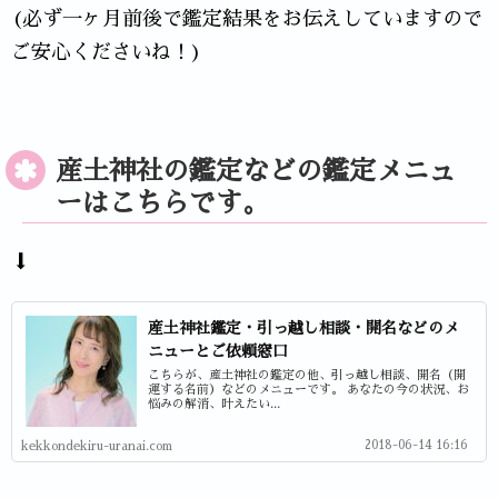
(必ず一ヶ月前後で鑑定結果をお伝えしていますので
ご安心くださいね！)
産土神社の鑑定などの鑑定メニュ
ーはこちらです。
⬇
産土神社鑑定・引っ越し相談・開名などのメ
ニューとご依頼窓口
こちらが、産土神社の鑑定の他、引っ越し相談、開名（開
運する名前）などのメニューです。 あなたの今の状況、お
悩みの解消、叶えたい...
2018-06-14 16:16
kekkondekiru-uranai.com