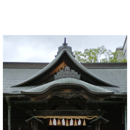
動
画
プ
レ
ー
ヤ
ー