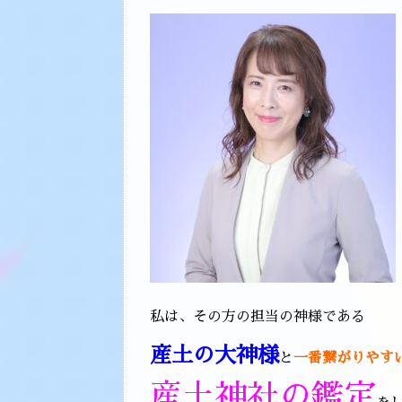
私は、その方の担当の神様である
産土の大神様
と
一番繋がりやす
産土神社の鑑定