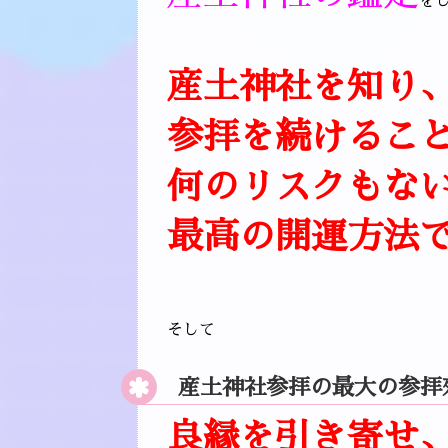
を
産土神社を知り
参拝を続けるこ
何のリスクもな
最高の開運方法
そして
産土神社参拝の最大の参拝
良縁を引き寄せ