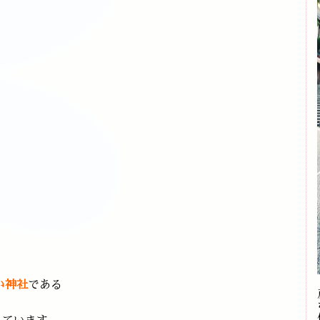
い神社
である