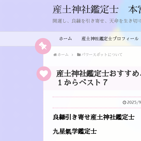
産土神社鑑定士 本
開運し、良縁を引き寄せ、天命を生き切
ホーム
産土神社鑑定士プロフィール
ホーム
パワースポットについて
産土神社鑑定士おすすめ
１からベスト７
2025/9
良縁引き寄せ産土神社鑑定士
九星氣学鑑定士