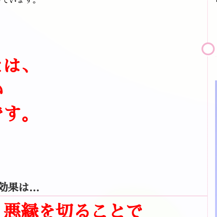
しています。
、
とは、
い
です。
効果は…
、悪縁を切ることで