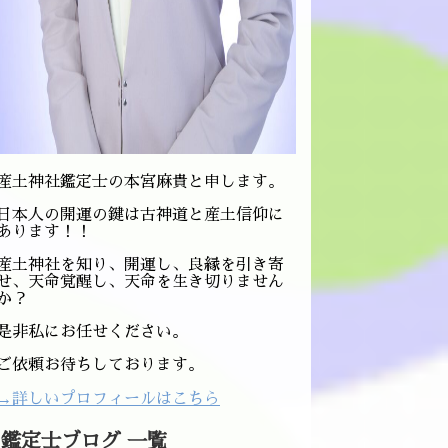
産土神社鑑定士の本宮麻貴と申します。
日本人の開運の鍵は古神道と産土信仰に
あります！！
産土神社を知り、開運し、良縁を引き寄
せ、天命覚醒し、天命を生き切りません
か？
是非私にお任せください。
ご依頼お待ちしております。
→詳しいプロフィールはこちら
鑑定士ブログ 一覧