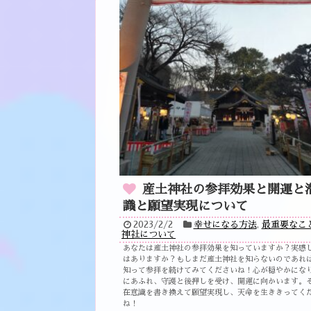
産土神社の参拝効果と開運と
識と願望実現について
2023/2/2
幸せになる方法
,
最重要なこ
神社について
あなたは産土神社の参拝効果を知っていますか？実感
はありますか？もしまだ産土神社を知らないのであれ
知って参拝を続けてみてくださいね！心が穏やかにな
にあふれ、守護と後押しを受け、開運に向かいます。
在意識を書き換えて願望実現し、天命を生ききってく
ね！