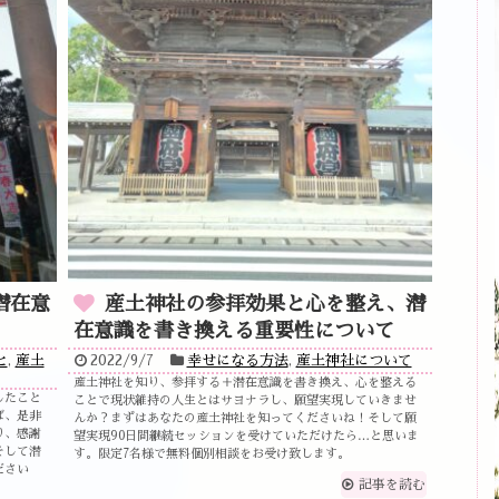
潜在意
産土神社の参拝効果と心を整え、潜
在意識を書き換える重要性について
と
,
産土
2022/9/7
幸せになる方法
,
産土神社について
産土神社を知り、参拝する＋潜在意識を書き換え、心を整える
したこと
ことで現状維持の人生とはサヨナラし、願望実現していきませ
ば、是非
んか？まずはあなたの産土神社を知ってくださいね！そして願
り、感謝
望実現90日間継続セッションを受けていただけたら…と思いま
そして潜
す。限定7名様で無料個別相談をお受け致します。
ださい
記事を読む