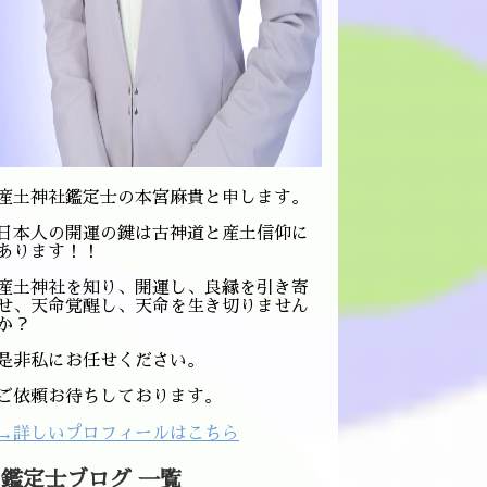
産土神社鑑定士の本宮麻貴と申します。
日本人の開運の鍵は古神道と産土信仰に
あります！！
産土神社を知り、開運し、良縁を引き寄
せ、天命覚醒し、天命を生き切りません
か？
是非私にお任せください。
ご依頼お待ちしております。
→詳しいプロフィールはこちら
鑑定士ブログ 一覧