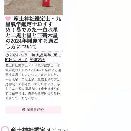
産土神社鑑定士・九
星氣学鑑定士おすす
め！易でみた一白水星
と二黒土星と三碧木星
の2024年開運する過ご
し方について
2024/4/5
九星氣学
,
産土
神社について
,
開運方法
産土神社鑑定士・九星氣学鑑定士 本
宮麻貴おすすめ！2024年の易による開
運する過ごし方について書きました。
一白水星、二黒土星、三碧木星の方は
是非読んで参考にしてくださいね。も
ちろん一番の開運方法は産土神社や自
宅の鎮守神社、職場の鎮守神社の参拝
ですので、お忘れなく！
記事を読む
産土神社鑑定メニュー