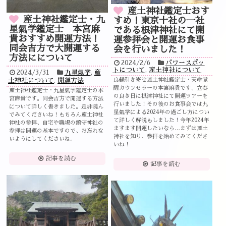
産土神社鑑定士おす
産土神社鑑定士・九
すめ！東京十社の一社
星氣学鑑定士 本宮麻
である根津神社にて開
貴おすすめ開運方法！
運参拝会と開運お食事
同会吉方で大開運する
会を行いました！
方法にについて
2024/2/6
パワースポッ
トについて
,
産土神社について
2024/3/31
九星氣学
,
産
土神社について
,
開運方法
良縁引き寄せ産土神社鑑定士・天命覚
醒カウンセラーの本宮麻貴です。立春
産土神社鑑定士・九星氣学鑑定士の本
の良き日に根津神社にて開運ツアーを
宮麻貴です。同会吉方で開運する方法
行いました！その後のお食事会では九
について詳しく書きました。是非読ん
星氣学による2024年の過ごし方につい
でみてくださいね！もちろん産土神社
て詳しく解説もしました！今年2024年
神社の参拝、自宅や職場の鎮守神社の
ますます開運したいなら…まずは産土
参拝は開運の基本ですので、お忘れな
神社を知り、参拝を始めてみてくださ
いようにしてくださいね。
いね！
記事を読む
記事を読む