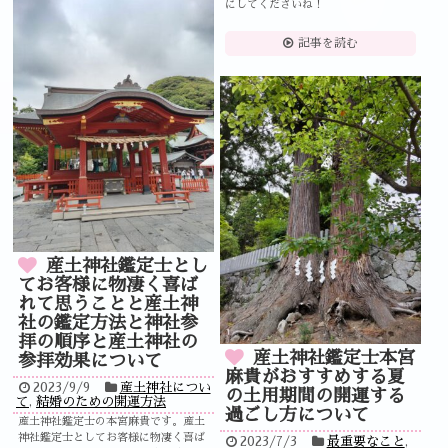
にしてくださいね！
記事を読む
産土神社鑑定士とし
てお客様に物凄く喜ば
れて思うことと産土神
社の鑑定方法と神社参
拝の順序と産土神社の
産土神社鑑定士本宮
参拝効果について
麻貴がおすすめする夏
2023/9/9
産土神社につい
の土用期間の開運する
て
,
結婚のための開運方法
過ごし方について
産土神社鑑定士の本宮麻貴です。産土
神社鑑定士としてお客様に物凄く喜ば
2023/7/3
最重要なこと
,