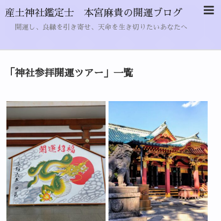
産土神社鑑定士 本宮麻貴の開運ブログ
開運し、良縁を引き寄せ、天命を生き切りたいあなたへ
「
神社参拝開運ツアー
」
一覧