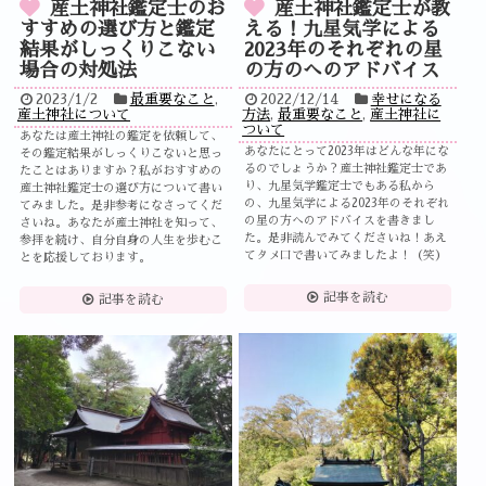
産土神社鑑定士のお
産土神社鑑定士が教
すすめの選び方と鑑定
える！九星気学による
結果がしっくりこない
2023年のそれぞれの星
場合の対処法
の方のへのアドバイス
2023/1/2
最重要なこと
,
2022/12/14
幸せになる
産土神社について
方法
,
最重要なこと
,
産土神社に
ついて
あなたは産土神社の鑑定を依頼して、
あなたにとって2023年はどんな年にな
その鑑定結果がしっくりこないと思っ
るのでしょうか？産土神社鑑定士であ
たことはありますか？私がおすすめの
り、九星気学鑑定士でもある私から
産土神社鑑定士の選び方について書い
の、九星気学による2023年のそれぞれ
てみました。是非参考になさってくだ
の星の方へのアドバイスを書きまし
さいね。あなたが産土神社を知って、
た。是非読んでみてくださいね！あえ
参拝を続け、自分自身の人生を歩むこ
てタメ口で書いてみましたよ！（笑）
とを応援しております。
記事を読む
記事を読む