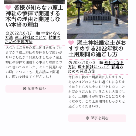
皆様が知らない産土
神社の参拝で開運する
本当の理由と開運しな
い本当の理由
2022/10/17
幸せになる
方法
,
産土神社について
,
結婚の
ための開運方法
産土神社鑑定士がお
すすめする2022年秋の
あなたはご自身の産土神社を知ってい
ますか？産土神社の参拝をして願いが
土用期間の過ごし方
叶いましたか？開運しましたか？産土
2022/10/20
幸せになる
神社の参拝で開運する本当の理由につ
方法
,
産土神社について
,
結婚の
いて書いてみました。そして開運しな
ための開運方法
い理由についても…是非読んで開運
し、願いを叶えてくださいね！
今日から秋の土用期間に入りますね。
あなたはどのようにお過ごしになりま
すか？もちろん土いじりをしない…と
記事を読む
か昔から言われていることも大事でし
ょう。土用明けが物凄いことになりそ
うなので、この土用期間をしっかりと
過ごしてくださいね。
記事を読む