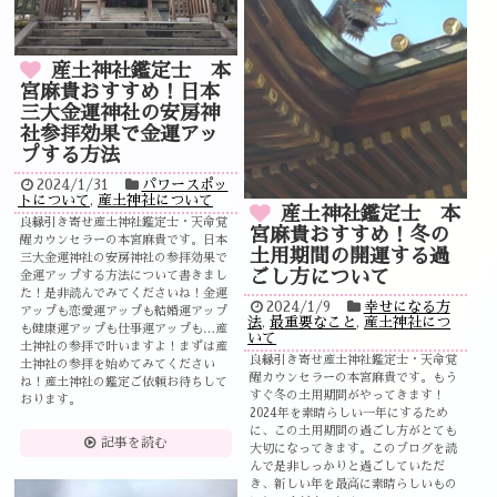
産土神社鑑定士 本
宮麻貴おすすめ！日本
三大金運神社の安房神
社参拝効果で金運アッ
プする方法
2024/1/31
パワースポッ
トについて
,
産土神社について
産土神社鑑定士 本
良縁引き寄せ産土神社鑑定士・天命覚
宮麻貴おすすめ！冬の
醒カウンセラーの本宮麻貴です。日本
土用期間の開運する過
三大金運神社の安房神社の参拝効果で
ごし方について
金運アップする方法について書きまし
た！是非読んでみてくださいね！金運
2024/1/9
幸せになる方
アップも恋愛運アップも結婚運アップ
法
,
最重要なこと
,
産土神社につ
も健康運アップも仕事運アップも…産
いて
土神社の参拝で叶いますよ！まずは産
良縁引き寄せ産土神社鑑定士・天命覚
土神社の参拝を始めてみてください
醒カウンセラーの本宮麻貴です。もう
ね！産土神社の鑑定ご依頼お待ちして
すぐ冬の土用期間がやってきます！
おります。
2024年を素晴らしい一年にするため
に、この土用期間の過ごし方がとても
記事を読む
大切になってきます。このブログを読
んで是非しっかりと過ごしていただ
き、新しい年を最高に素晴らしいもの