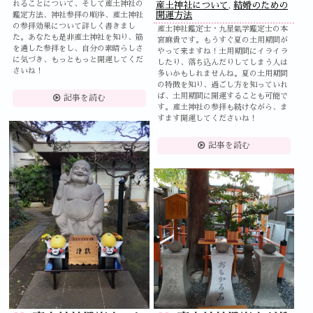
れることについて、そして産土神社の
産土神社について
,
結婚のための
開運方法
鑑定方法、神社参拝の順序、産土神社
の参拝効果について詳しく書きまし
産土神社鑑定士・九星氣学鑑定士の本
た。あなたも是非産土神社を知り、筋
宮麻貴です。もうすぐ夏の土用期間が
を通した参拝をし、自分の素晴らしさ
やって来ますね！土用期間にイライラ
に気づき、もっともっと開運してくだ
したり、落ち込んだりしてしまう人は
さいね！
多いかもしれませんね。夏の土用期間
の特徴を知り、過ごし方を知っていれ
ば、土用期間に開運することも可能で
記事を読む
す。産土神社の参拝も続けながら、ま
すます開運してくださいね！
記事を読む