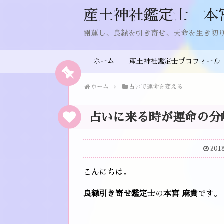
産土神社鑑定士 本
開運し、良縁を引き寄せ、天命を生き切
ホーム
産土神社鑑定士プロフィール
ホーム
占いで運命を変える
占いに来る時が運命の分
201
こんにちは。
良縁引き寄せ鑑定士
の
本宮 麻貴
です。