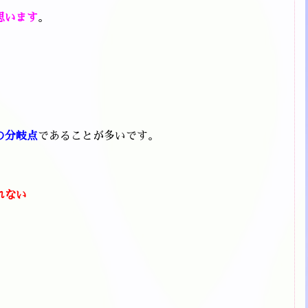
思います
。
の分岐点
であることが多いです。
れない