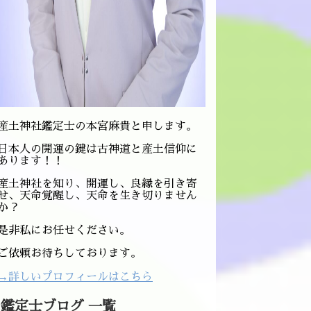
産土神社鑑定士の本宮麻貴と申します。
日本人の開運の鍵は古神道と産土信仰に
あります！！
産土神社を知り、開運し、良縁を引き寄
せ、天命覚醒し、天命を生き切りません
か？
是非私にお任せください。
ご依頼お待ちしております。
→詳しいプロフィールはこちら
鑑定士ブログ 一覧