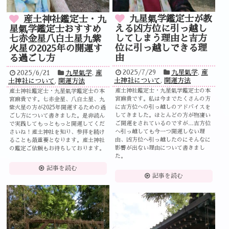
九星氣学鑑定士が教
産土神社鑑定士・九
える凶方位に引っ越し
星氣学鑑定士おすすめ
してしまう理由と吉方
七赤金星八白土星九紫
位に引っ越しできる理
火星の2025年の開運す
由
る過ごし方
2025/7/29
九星氣学
,
産
2025/6/21
九星氣学
,
産
土神社について
,
開運方法
土神社について
,
開運方法
産土神社鑑定士・九星氣学鑑定士の本
産土神社鑑定士・九星氣学鑑定士の本
宮麻貴です。私は今までたくさんの方
宮麻貴です。七赤金星、八白土星、九
に吉方位への引っ越しのアドバイスを
紫火星の方が2025年開運するための過
してきました。ほとんどの方が物凄い
ごし方について書きました。是非読ん
ご開運をされているのですが…吉方位
で実践してもっともっと開運してくだ
へ引っ越しても今一つ開運しない理
さいね！産土神社を知り、参拝を続け
由、凶方位へ引っ越したのにそんなに
ることも最重要となります。産土神社
影響が出ない理由について書きまし
の鑑定ご依頼もお待ちしております。
た。
記事を読む
記事を読む