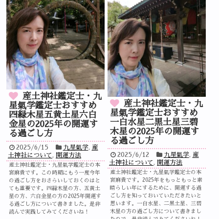
産土神社鑑定士・九
産土神社鑑定士・九
星氣学鑑定士おすすめ
星氣学鑑定士おすすめ
四緑木星五黄土星六白
一白水星二黒土星三碧
金星の2025年の開運す
木星の2025年の開運す
る過ごし方
る過ごし方
2025/6/15
九星氣学
,
産
2025/6/12
九星氣学
,
産
土神社について
,
開運方法
土神社について
,
開運方法
産土神社鑑定士・九星氣学鑑定士の本
産土神社鑑定士・九星氣学鑑定士の本
宮麻貴です。この時期にもう一度今年
宮麻貴です。2025年をもっともっと素
の過ごし方をおさらいしておくのはと
晴らしい年にするために、開運する過
ても重要です。四緑木星の方、五黄土
ごし方を知っておいていただきたいと
星の方、六白金星の方の2025年開運す
思います。一白水星、二黒土星、三碧
る過ごし方について書きました。是非
木星の方の過ごし方について書きまし
読んで実践してみてくださいね！