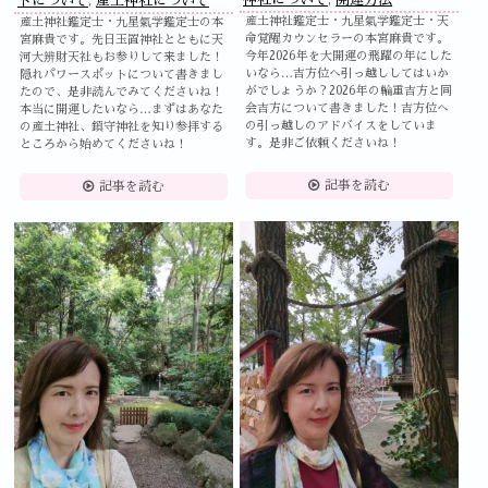
トについて
,
産土神社について
産土神社鑑定士・九星氣学鑑定士・天
産土神社鑑定士・九星氣学鑑定士の本
命覚醒カウンセラーの本宮麻貴です。
宮麻貴です。先日玉置神社とともに天
今年2026年を大開運の飛躍の年にした
河大辨財天社もお参りして来ました！
いなら…吉方位へ引っ越ししてはいか
隠れパワースポットについて書きまし
がでしょうか？2026年の輪重吉方と同
たので、是非読んでみてくださいね！
会吉方について書きました！吉方位へ
本当に開運したいなら…まずはあなた
の引っ越しのアドバイスをしていま
の産土神社、鎮守神社を知り参拝する
す。是非ご依頼くださいね！
ところから始めてくださいね！
記事を読む
記事を読む