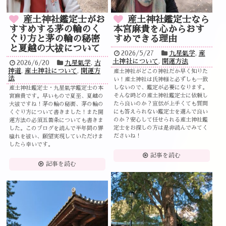
産土神社鑑定士がお
産土神社鑑定士なら
すすめする茅の輪のく
本宮麻貴を心からおす
ぐり方と茅の輪の秘密
すめできる理由
と夏越の大祓について
2026/5/27
九星氣学
,
産
土神社について
,
開運方法
2026/6/20
九星氣学
,
古
神道
,
産土神社について
,
開運方
産土神社がどこの神社だか早く知りた
法
い！産土神社は氏神様と必ずしも一致
しないので、鑑定が必要になります。
産土神社鑑定士・九星氣学鑑定士の本
そんな時どの産土神社鑑定士に依頼し
宮麻貴です。早いもので夏至、夏越の
たら良いのか？宣伝が上手くても質問
大祓ですね！茅の輪の秘密、茅の輪の
にも答えられない鑑定士を選んで良い
くぐり方について書きました！また開
のか？安心して任せられる産土神社鑑
運方法の必須五箇条についても書きま
定士をお探しの方は是非読んでみてく
した。このブログを読んで半年間の罪
ださいね！
穢れを祓い、願望実現していただけま
したら幸いです。
記事を読む
記事を読む