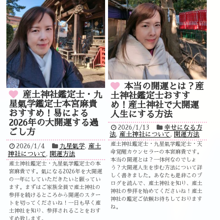
本当の開運とは？産
産土神社鑑定士・九
土神社鑑定士おすす
星氣学鑑定士本宮麻貴
め！産土神社で大開運
おすすめ！易による
人生にする方法
2026年の大開運する過
2026/1/13
幸せになる方
ごし方
法
,
産土神社について
,
開運方法
産土神社鑑定士・九星氣学鑑定士・天
2026/1/4
九星氣学
,
産土
命覚醒カウンセラーの本宮麻貴です。
神社について
,
開運方法
本当の開運とは？一体何なのでしょ
産土神社鑑定士・九星氣学鑑定士の本
う？大開運人生を歩む方法について詳
宮麻貴です。氣になる2026年を大開運
しく書きました。あなたも是非このブ
の一年にしていただきたいと願ってい
ログを読んで、産土神社を知り、産土
ます。まずはご家族全員で産土神社の
神社の参拝を始めてくださいね！産土
参拝を続けるところから開運のスター
神社の鑑定ご依頼お待ちしております
トを切ってくださいね！一日も早く産
ね。
土神社を知り、参拝されることをおす
すめ致します。