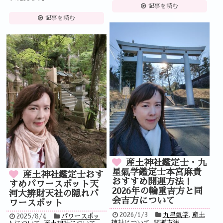
記事を読む
記事を読む
産土神社鑑定士・九
星氣学鑑定士本宮麻貴
産土神社鑑定士おす
おすすめ開運方法！
すめパワースポット天
2026年の輪重吉方と同
河大辨財天社の隠れパ
会吉方について
ワースポット
2026/1/3
九星氣学
,
産土
2025/8/4
パワースポッ
神社について
,
開運方法