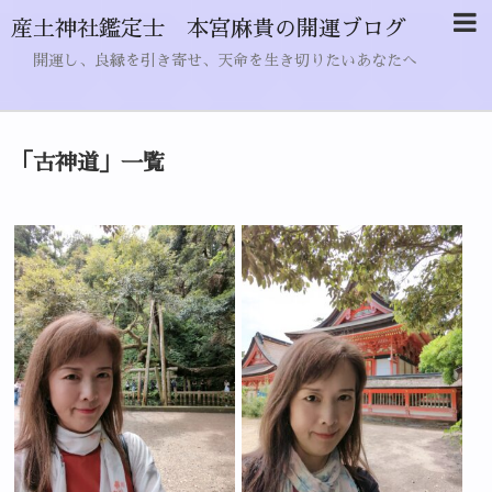
産土神社鑑定士 本宮麻貴の開運ブログ
開運し、良縁を引き寄せ、天命を生き切りたいあなたへ
「
古神道
」
一覧