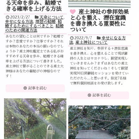
る天命を歩み、結婚で
きる確率を上げる方法
産土神社の参拝効果
2023/2/27
天命について
,
と心を整え、潜在意識
幸せになる方法
,
理想の結婚
,
結
を書き換える重要性に
婚するためにするべきこと
,
結婚
ついて
のための開運方法
あなたの望むことは何ですか？結婚で
2022/9/7
幸せになる方
すか？恋愛ですか？仕事ですか？それ
法
,
産土神社について
は本物のあなたの本当の願いなのでし
産土神社を知り、参拝する＋潜在意識
ょうか？産土神社鑑定士である私がお
を書き換え、心を整えることで現状維
すすめする天命を歩み、結婚できる確
持の人生とはサヨナラし、願望実現し
率を上げる方法について書きました。
ていきませんか？まずはあなたの産土
産土神社で繋がることのできる産土大
神社を知ってくださいね！そして願望
神様はあなたの縁結びの神様なので
実現90日間継続セッションを受けてい
す！
ただけたら…と思います。限定7名様
で無料個別相談をお受け致します。
記事を読む
記事を読む