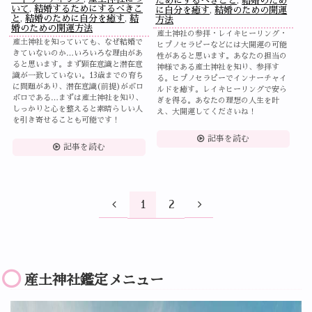
ためにするべきこと
,
結婚のため
いて
,
結婚するためにするべきこ
に自分を癒す
,
結婚のための開運
と
,
結婚のために自分を癒す
,
結
方法
婚のための開運方法
産土神社の参拝・レイキヒーリング・
産土神社を知っていても、なぜ結婚で
ヒプノセラピーなどには大開運の可能
きていないのか…いろいろな理由があ
性があると思います。あなたの担当の
ると思います。まず顕在意識と潜在意
神様である産土神社を知り、参拝す
識が一致していない。13歳までの育ち
る。ヒプノセラピーでインナーチャイ
に問題があり、潜在意識(前提)がボロ
ルドを癒す。レイキヒーリングで安ら
ボロである…まずは産土神社を知り、
ぎを得る。あなたの理想の人生を叶
しっかりと心を整えると素晴らしい人
え、大開運してくださいね！
を引き寄せることも可能です！
記事を読む
記事を読む
1
2
産土神社鑑定メニュー