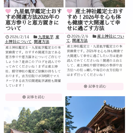
九星氣学鑑定士おす
産土神社鑑定士おす
すめ開運方法2026年の
すめ！2026年を心も体
恵方参りと恵方置きに
も健康で大開運して幸
ついて
せに過ごす方法
2026/2/6
産土神社につい
2026/2/14
九星氣学
,
産
て
,
開運方法
土神社について
,
開運方法
産土神社鑑定士・九星氣学鑑定士の本
産土神社鑑定士・九星氣学鑑定士の本
宮麻貴です。2026年を心も体も健康で
宮麻貴です。おすすめ開運方法である
大開運して幸せに過ごしたい方は是非
恵方参りや恵方置きについてご存じで
読んでみてくださいね！開運の土台と
しょうか？是非このブログを読んでや
して、産土神社や鎮守神社の参拝や吉
ってみてくださいね！まずは産土神
方位への引っ越しや毎日の吉方位取り
社、鎮守神社の鑑定ご依頼お待ちして
はまず行ってくださいね！
おります。吉方位取りが3時間でマス
ターできる吉方位開運氣学講座も開催
しています！
記事を読む
記事を読む