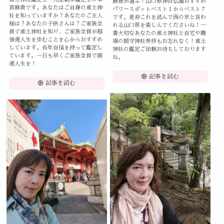
麻貴が選ぶ！山口県神社仏閣おすすめ
宮麻貴です。あなたはご自身の産土神
パワースポットベスト１からベスト７
社を知っていますか？あなたのご主人
です。是非これを読んで西の京と言わ
様は？あなたの子供さんは？ご家族全
れる山口県を楽しんでくださいね！一
員で産土神社を知り、ご家族全員が超
番大切なあなたの産土神社と自宅や職
強運人生を歩むことを心からおすすめ
場の鎮守神社参拝もお忘れなく！産土
しています。長年自信を持って鑑定し
神社の鑑定ご依頼お待ちしております
ています。一日も早くご家族全員で開
ね。
運人生を！
記事を読む
記事を読む