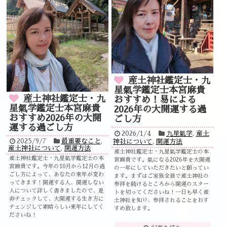
産土神社鑑定士・九
星氣学鑑定士本宮麻貴
産土神社鑑定士・九
おすすめ！易による
星氣学鑑定士本宮麻貴
2026年の大開運する過
おすすめ2026年の大開
ごし方
運する過ごし方
2026/1/4
九星氣学
,
産土
2025/9/7
最重要なこと
,
神社について
,
開運方法
産土神社について
,
開運方法
産土神社鑑定士・九星氣学鑑定士の本
産土神社鑑定士・九星氣学鑑定士の本
宮麻貴です。氣になる2026年を大開運
宮麻貴です。今年の10月から12月の過
の一年にしていただきたいと願ってい
ごし方によって、あなたの来年が変わ
ます。まずはご家族全員で産土神社の
ってきます！開運する人、開運しない
参拝を続けるところから開運のスター
人について詳しく書きましたので、是
トを切ってくださいね！一日も早く産
非チェックして、大開運する生き方に
土神社を知り、参拝されることをおす
チェンジして素晴らしい来年にしてく
すめ致します。
ださいね！