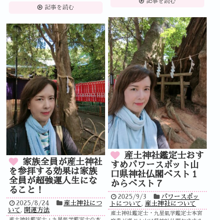
記事を読む
記事を読む
産土神社鑑定士おす
家族全員が産土神社
すめパワースポット山
を参拝する効果は家族
口県神社仏閣ベスト１
全員が超強運人生にな
からベスト７
ること！
2025/9/3
パワースポッ
2025/8/24
産土神社につ
トについて
,
産土神社について
いて
,
開運方法
産土神社鑑定士・九星氣学鑑定士本宮
産土神社鑑定士・九星氣学鑑定士の本