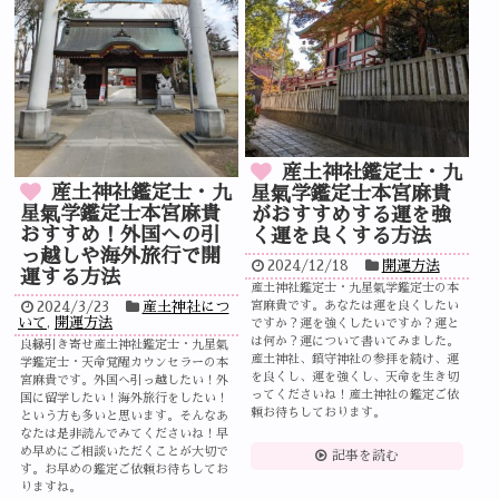
産土神社鑑定士・九
産土神社鑑定士・九
星氣学鑑定士本宮麻貴
星氣学鑑定士本宮麻貴
がおすすめする運を強
おすすめ！外国への引
く運を良くする方法
っ越しや海外旅行で開
2024/12/18
開運方法
運する方法
産土神社鑑定士・九星氣学鑑定士の本
2024/3/23
産土神社につ
宮麻貴です。あなたは運を良くしたい
いて
,
開運方法
ですか？運を強くしたいですか？運と
は何か？運について書いてみました。
良縁引き寄せ産土神社鑑定士・九星氣
産土神社、鎮守神社の参拝を続け、運
学鑑定士・天命覚醒カウンセラーの本
を良くし、運を強くし、天命を生き切
宮麻貴です。外国へ引っ越したい！外
ってくださいね！産土神社の鑑定ご依
国に留学したい！海外旅行をしたい！
頼お待ちしております。
という方も多いと思います。そんなあ
なたは是非読んでみてくださいね！早
め早めにご相談いただくことが大切で
記事を読む
す。お早めの鑑定ご依頼お待ちしてお
りますね。