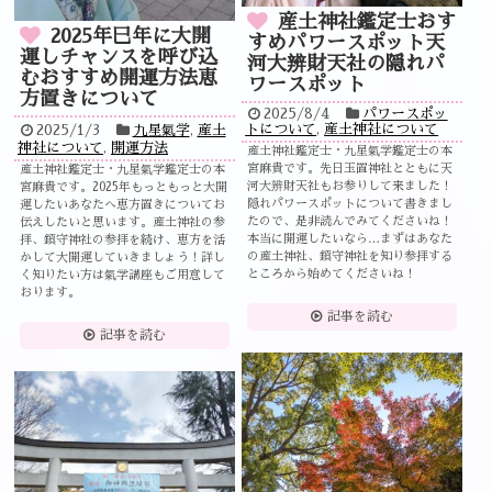
産土神社鑑定士おす
2025年巳年に大開
すめパワースポット天
運しチャンスを呼び込
河大辨財天社の隠れパ
むおすすめ開運方法恵
ワースポット
方置きについて
2025/8/4
パワースポッ
トについて
,
産土神社について
2025/1/3
九星氣学
,
産土
神社について
,
開運方法
産土神社鑑定士・九星氣学鑑定士の本
宮麻貴です。先日玉置神社とともに天
産土神社鑑定士・九星氣学鑑定士の本
河大辨財天社もお参りして来ました！
宮麻貴です。2025年もっともっと大開
隠れパワースポットについて書きまし
運したいあなたへ恵方置きについてお
たので、是非読んでみてくださいね！
伝えしたいと思います。産土神社の参
本当に開運したいなら…まずはあなた
拝、鎮守神社の参拝を続け、恵方を活
の産土神社、鎮守神社を知り参拝する
かして大開運していきましょう！詳し
ところから始めてくださいね！
く知りたい方は氣学講座もご用意して
おります。
記事を読む
記事を読む